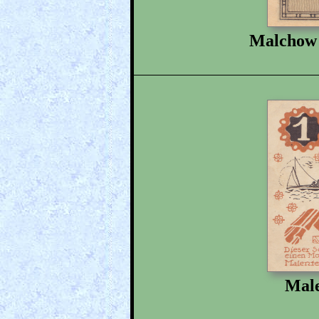
Malchow
Male