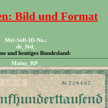
n: Bild und Format
Mei-Soft-ID-No.:
de_Std_
me und heutiges Bundesland:
Mainz_RP_