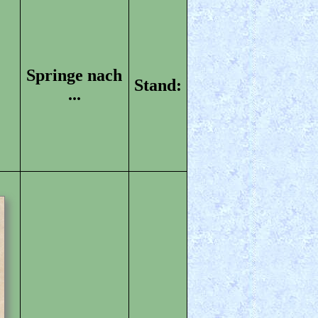
Springe nach
Stand:
...