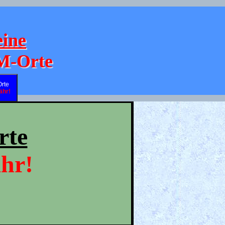
eine
 M-Orte
Orte
ähr!
rte
hr!