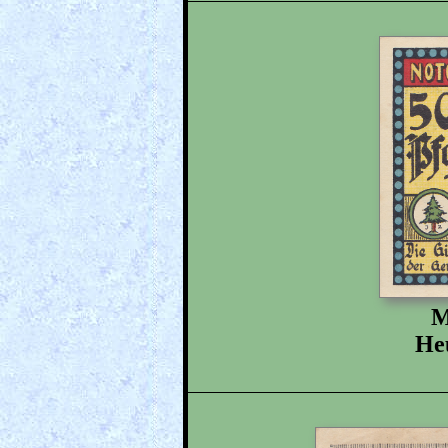
M
Heu