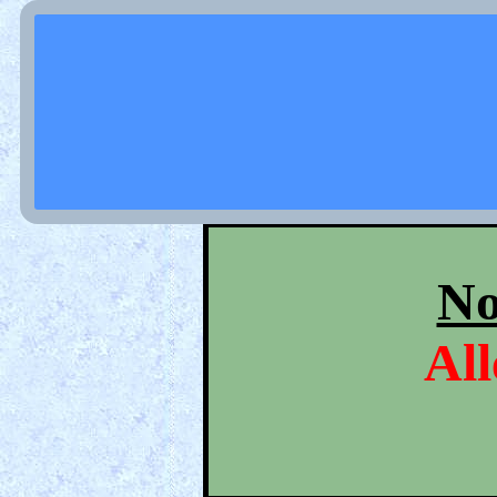
No
Al