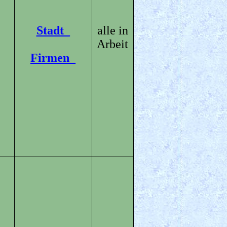
Stadt_
alle in
Arbeit
Firmen_